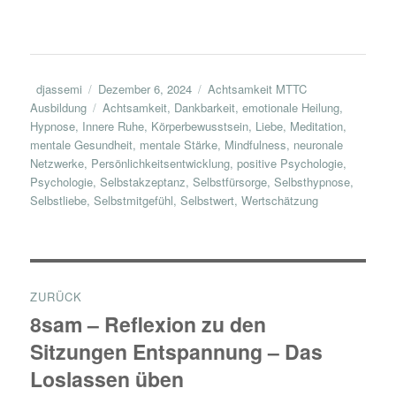
Autor
Veröffentlicht
Kategorien
djassemi
Dezember 6, 2024
Achtsamkeit MTTC
am
Schlagwörter
Ausbildung
Achtsamkeit
,
Dankbarkeit
,
emotionale Heilung
,
Hypnose
,
Innere Ruhe
,
Körperbewusstsein
,
Liebe
,
Meditation
,
mentale Gesundheit
,
mentale Stärke
,
Mindfulness
,
neuronale
Netzwerke
,
Persönlichkeitsentwicklung
,
positive Psychologie
,
Psychologie
,
Selbstakzeptanz
,
Selbstfürsorge
,
Selbsthypnose
,
Selbstliebe
,
Selbstmitgefühl
,
Selbstwert
,
Wertschätzung
Beitragsnavigation
ZURÜCK
8sam – Reflexion zu den
Vorheriger
Sitzungen Entspannung – Das
Beitrag:
Loslassen üben