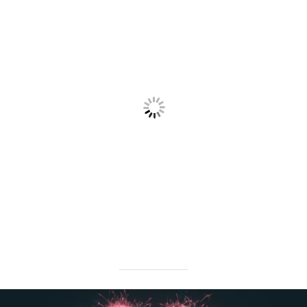
Universum an und
schmeißt meine
Beziehungs- und
Lebenspläne über den
Haufen.