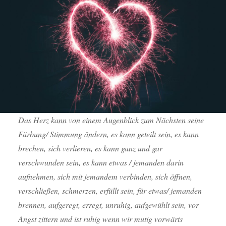
Das Herz kann von einem Augenblick zum Nächsten seine
Färbung/ Stimmung ändern, es kann geteilt sein, es kann
brechen, sich verlieren, es kann ganz und gar
verschwunden sein, es kann etwas / jemanden darin
aufnehmen, sich mit jemandem verbinden, sich öffnen,
verschließen, schmerzen, erfüllt sein, für etwas/ jemanden
brennen, aufgeregt, erregt, unruhig, aufgewühlt sein, vor
Angst zittern und ist ruhig wenn wir mutig vorwärts