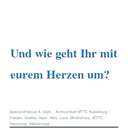
Und wie geht Ihr mit
eurem Herzen um?
Veröffentlicht
Kategorien
Schlagwö
djassemi
Februar 8, 2024
Achtsamkeit MTTC Ausbildung
am
Frieden
,
Goethe
,
Heart
,
Herz
,
Love
,
Mindfulness
,
MTTC
,
Stimmung
,
Valentinstag