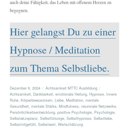
auch deine Fähigkeit, das Leben mit offenem Herzen zu
begegnen.
Hier gelangst Du zu einer
Hypnose / Meditation
zum Thema Selbstliebe.
Veröffentlicht
Kategorien
Schlagwörter
Dezember 6, 2024
Achtsamkeit MTTC Ausbildung
am
Achtsamkeit
,
Dankbarkeit
,
emotionale Heilung
,
Hypnose
,
Innere
Ruhe
,
Körperbewusstsein
,
Liebe
,
Meditation
,
mentale
Gesundheit
,
mentale Stärke
,
Mindfulness
,
neuronale Netzwerke
,
Persönlichkeitsentwicklung
,
positive Psychologie
,
Psychologie
,
Selbstakzeptanz
,
Selbstfürsorge
,
Selbsthypnose
,
Selbstliebe
,
Selbstmitgefühl
,
Selbstwert
,
Wertschätzung