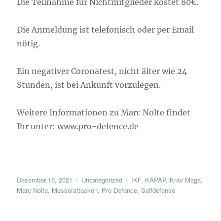
Die Teilnahme für Nichtmitglieder kostet 80€.
Die Anmeldung ist telefonisch oder per Email
nötig.
Ein negativer Coronatest, nicht älter wie 24
Stunden, ist bei Ankunft vorzulegen.
Weitere Informationen zu Marc Nolte findet
Ihr unter: www.pro-defence.de
Veröffentlicht
Kategorien
Schlagwörter
Dezember 16, 2021
Uncategorized
IKF
,
KAPAP
,
Krav Maga
,
am
Marc Nolte
,
Messerattacken
,
Pro Defence
,
Selfdefense