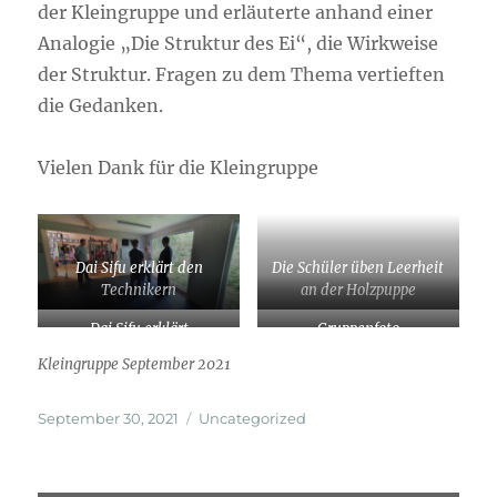
der Kleingruppe und erläuterte anhand einer
Analogie „Die Struktur des Ei“, die Wirkweise
der Struktur. Fragen zu dem Thema vertieften
die Gedanken.
Vielen Dank für die Kleingruppe
Dai Sifu erklärt den
Die Schüler üben Leerheit
Technikern
an der Holzpuppe
Dai Sifu erklärt
Gruppenfoto
Kleingruppe September 2021
Veröffentlicht
Kategorien
September 30, 2021
Uncategorized
am