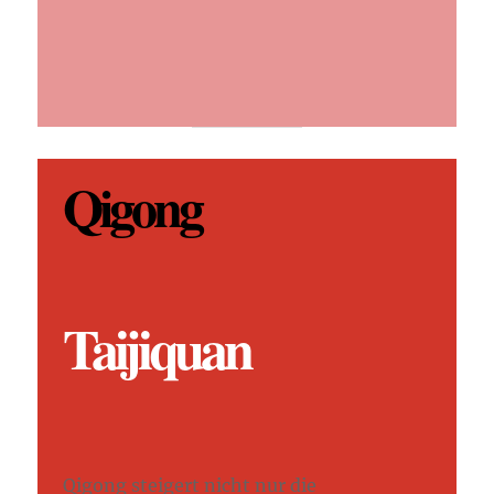
Qigong
Taijiquan
Qigong steigert nicht nur die