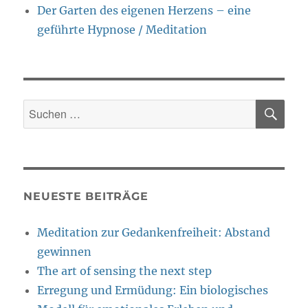
Der Garten des eigenen Herzens – eine
geführte Hypnose / Meditation
SU
Suche
nach:
NEUESTE BEITRÄGE
Meditation zur Gedankenfreiheit: Abstand
gewinnen
The art of sensing the next step
Erregung und Ermüdung: Ein biologisches