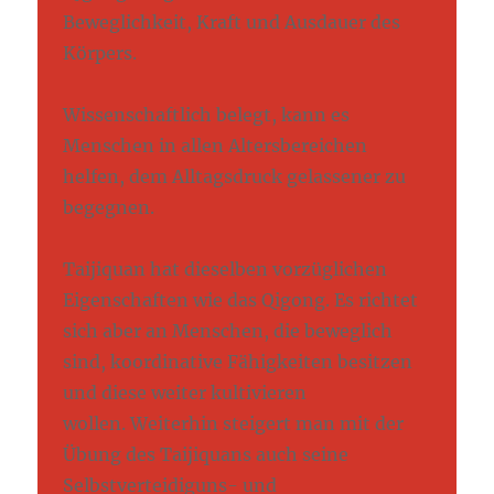
Beweglichkeit, Kraft und Ausdauer des
Körpers.
Wissenschaftlich belegt, kann es
Menschen in allen Altersbereichen
helfen, dem Alltagsdruck gelassener zu
begegnen.
Taijiquan hat dieselben vorzüglichen
Eigenschaften wie das Qigong. Es richtet
sich aber an Menschen, die beweglich
sind, koordinative Fähigkeiten besitzen
und diese weiter kultivieren
wollen. Weiterhin steigert man mit der
Übung des Taijiquans auch seine
Selbstverteidiguns- und