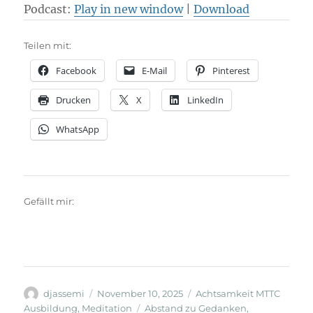
Podcast:
Play in new window
|
Download
Teilen mit:
Facebook
E-Mail
Pinterest
Drucken
X
LinkedIn
WhatsApp
Gefällt mir:
Autor
Veröffentlicht
Kategorien
djassemi
November 10, 2025
Achtsamkeit MTTC
am
Schlagwörter
Ausbildung
,
Meditation
Abstand zu Gedanken
,