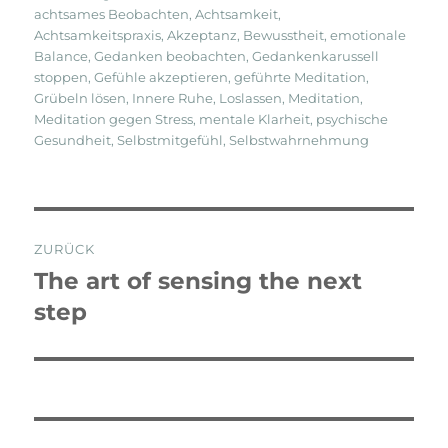
achtsames Beobachten
,
Achtsamkeit
,
Achtsamkeitspraxis
,
Akzeptanz
,
Bewusstheit
,
emotionale
Balance
,
Gedanken beobachten
,
Gedankenkarussell
stoppen
,
Gefühle akzeptieren
,
geführte Meditation
,
Grübeln lösen
,
Innere Ruhe
,
Loslassen
,
Meditation
,
Meditation gegen Stress
,
mentale Klarheit
,
psychische
Gesundheit
,
Selbstmitgefühl
,
Selbstwahrnehmung
Beitragsnavigation
ZURÜCK
The art of sensing the next
Vorheriger
Beitrag:
step