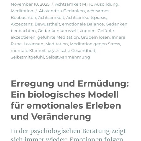
Veröffentlicht
Kategorien
November 10, 2025
Achtsamkeit MTTC Ausbildung
,
am
Schlagwörter
Meditation
Abstand zu Gedanken
,
achtsames
Beobachten
,
Achtsamkeit
,
Achtsamkeitspraxis
,
Akzeptanz
,
Bewusstheit
,
emotionale Balance
,
Gedanken
beobachten
,
Gedankenkarussell stoppen
,
Gefühle
akzeptieren
,
geführte Meditation
,
Grübeln lösen
,
Innere
Ruhe
,
Loslassen
,
Meditation
,
Meditation gegen Stress
,
mentale Klarheit
,
psychische Gesundheit
,
Selbstmitgefühl
,
Selbstwahrnehmung
Erregung und Ermüdung:
Ein biologisches Modell
für emotionales Erleben
und Veränderung
In der psychologischen Beratung zeigt
sich immer wieder: Emotionen folgen