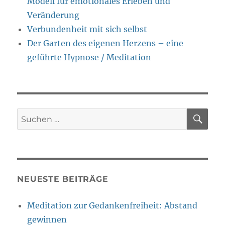
Modell für emotionales Erleben und
Veränderung
Verbundenheit mit sich selbst
Der Garten des eigenen Herzens – eine
geführte Hypnose / Meditation
SU
Suche
nach:
NEUESTE BEITRÄGE
Meditation zur Gedankenfreiheit: Abstand
gewinnen