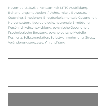
Veröffentlicht
Kategorien
November 2, 2025
Achtsamkeit MTTC Ausbildung
,
am
Schlagwörter
Behandlungsmethoden
Achtsamkeit
,
Bewusstsein
,
Coaching
,
Emotionen
,
Erregbarkeit
,
mentale Gesundheit
,
Nervensystem
,
Neurobiologie
,
neuronale Ermüdung
,
Persönlichkeitsentwicklung
,
psychische Gesundheit
,
Psychologische Beratung
,
psychologische Modelle
,
Resilienz
,
Selbstregulation
,
Selbstwahrnehmung
,
Stress
,
Veränderungsprozesse
,
Yin und Yang