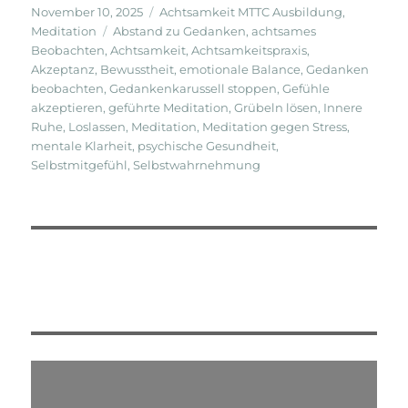
Veröffentlicht
Kategorien
November 10, 2025
Achtsamkeit MTTC Ausbildung
,
am
Schlagwörter
Meditation
Abstand zu Gedanken
,
achtsames
Beobachten
,
Achtsamkeit
,
Achtsamkeitspraxis
,
Akzeptanz
,
Bewusstheit
,
emotionale Balance
,
Gedanken
beobachten
,
Gedankenkarussell stoppen
,
Gefühle
akzeptieren
,
geführte Meditation
,
Grübeln lösen
,
Innere
Ruhe
,
Loslassen
,
Meditation
,
Meditation gegen Stress
,
mentale Klarheit
,
psychische Gesundheit
,
Selbstmitgefühl
,
Selbstwahrnehmung