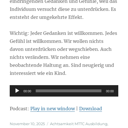
eindringenden Gedanken und Gefühle, weil das
Individuum versucht diese zu unterdrücken. Es
entsteht der umgekehrte Effekt.
Wichtig: Jeder Gedanken ist willkommen. Jedes
Gefühl ist willkommen. Wir wollen nichts
davon unterdrücken oder wegschieben. Auch
nichts verändern. Wir nehmen eine
beobachtende Haltung an. Sind neugierig und
interessiert wie ein Kind.
Audio-
00:00
00:00
Player
Podcast:
Play in new window
|
Download
Veröffentlicht
Kategorien
November 10, 2025
Achtsamkeit MTTC Ausbildung
,