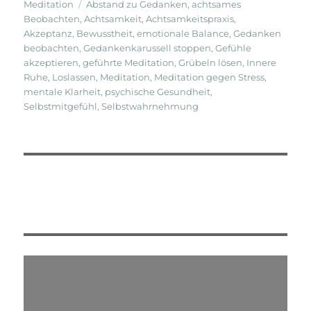
am
Schlagwörter
Meditation
Abstand zu Gedanken
,
achtsames
Beobachten
,
Achtsamkeit
,
Achtsamkeitspraxis
,
Akzeptanz
,
Bewusstheit
,
emotionale Balance
,
Gedanken
beobachten
,
Gedankenkarussell stoppen
,
Gefühle
akzeptieren
,
geführte Meditation
,
Grübeln lösen
,
Innere
Ruhe
,
Loslassen
,
Meditation
,
Meditation gegen Stress
,
mentale Klarheit
,
psychische Gesundheit
,
Selbstmitgefühl
,
Selbstwahrnehmung