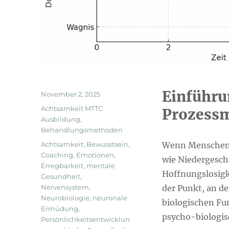
Einführu
Veröffentlicht
November 2, 2025
am
Kategorien
Achtsamkeit MTTC
Prozessm
Ausbildung
,
Behandlungsmethoden
Schlagwörter
Achtsamkeit
,
Bewusstsein
,
Wenn Menschen 
Coaching
,
Emotionen
,
wie Niedergeschl
Erregbarkeit
,
mentale
Hoffnungslosig
Gesundheit
,
Nervensystem
,
der Punkt, an de
Neurobiologie
,
neuronale
biologischen Fu
Ermüdung
,
psycho-biologis
Persönlichkeitsentwicklun