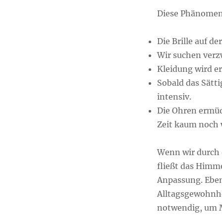
Diese Phänomene
Die Brille auf de
Wir suchen verzw
Kleidung wird e
Sobald das Sätti
intensiv.
Die Ohren ermüd
Zeit kaum noc
Wenn wir durch 
fließt das Himm
Anpassung. Ebens
Alltagsgewohnhei
notwendig, um M