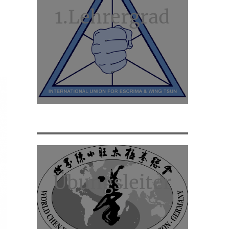
1.Lehrergrad
Übungsleiter