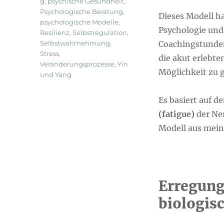
g
,
psychische Gesundheit
,
Psychologische Beratung
,
Dieses Modell h
psychologische Modelle
,
Psychologie und
Resilienz
,
Selbstregulation
,
Selbstwahrnehmung
,
Coachingstunden
Stress
,
die akut erlebt
Veränderungsprozesse
,
Yin
Möglichkeit zu g
und Yang
Es basiert auf 
(fatigue)
der Ner
Modell aus meine
Erregung
biologis