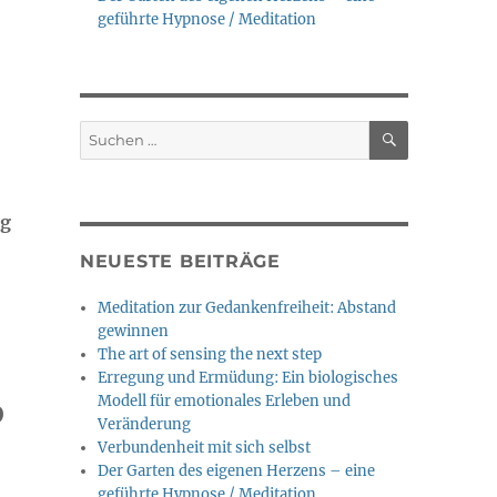
geführte Hypnose / Meditation
SUCHEN
Suche
nach:
g
NEUESTE BEITRÄGE
Meditation zur Gedankenfreiheit: Abstand
gewinnen
The art of sensing the next step
Erregung und Ermüdung: Ein biologisches
Modell für emotionales Erleben und
p
Veränderung
Verbundenheit mit sich selbst
Der Garten des eigenen Herzens – eine
geführte Hypnose / Meditation