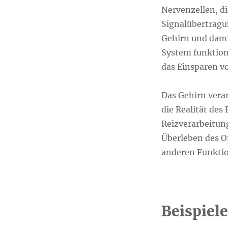
Nervenzellen, d
Signalübertragu
Gehirn und dami
System funktions
das Einsparen v
Das Gehirn vera
die Realität des 
Reizverarbeitung
Überleben des Or
anderen Funktio
Beispiel