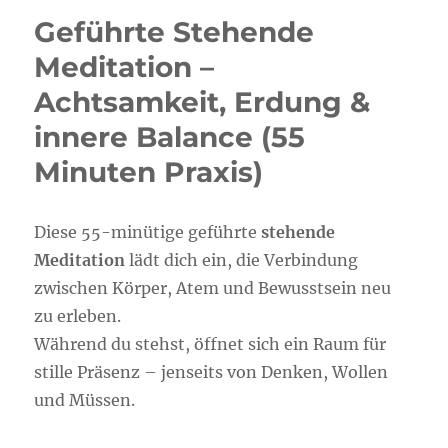
des
Geführte Stehende
eigenen
Herzens
Meditation –
–
Achtsamkeit, Erdung &
eine
geführte
innere Balance (55
Hypnose
/
Minuten Praxis)
Meditation
Diese 55-minütige geführte
stehende
Meditation
lädt dich ein, die Verbindung
zwischen Körper, Atem und Bewusstsein neu
zu erleben.
Während du stehst, öffnet sich ein Raum für
stille Präsenz – jenseits von Denken, Wollen
und Müssen.