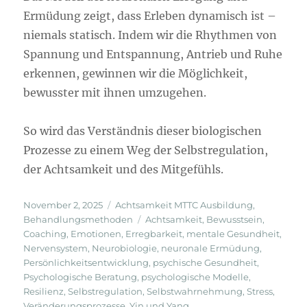
Ermüdung zeigt, dass Erleben dynamisch ist –
niemals statisch. Indem wir die Rhythmen von
Spannung und Entspannung, Antrieb und Ruhe
erkennen, gewinnen wir die Möglichkeit,
bewusster mit ihnen umzugehen.
So wird das Verständnis dieser biologischen
Prozesse zu einem Weg der Selbstregulation,
der Achtsamkeit und des Mitgefühls.
Veröffentlicht
Kategorien
November 2, 2025
Achtsamkeit MTTC Ausbildung
,
am
Schlagwörter
Behandlungsmethoden
Achtsamkeit
,
Bewusstsein
,
Coaching
,
Emotionen
,
Erregbarkeit
,
mentale Gesundheit
,
Nervensystem
,
Neurobiologie
,
neuronale Ermüdung
,
Persönlichkeitsentwicklung
,
psychische Gesundheit
,
Psychologische Beratung
,
psychologische Modelle
,
Resilienz
,
Selbstregulation
,
Selbstwahrnehmung
,
Stress
,
Veränderungsprozesse
,
Yin und Yang