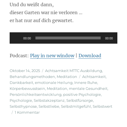
Und du weißt dann,
dieser Garten war nie verloren …
er hat nur auf dich gewartet.
Audio-
00:00
00:00
Player
Podcast:
Play in new window
|
Download
Veröffentlicht
Kategorien
Oktober 14, 2025
Achtsamkeit MTTC Ausbildung
,
am
Schlagwörter
Behandlungsmethoden
,
Meditation
Achtsamkeit
,
Dankbarkeit
,
emotionale Heilung
,
Innere Ruhe
,
Körperbewusstsein
,
Meditation
,
mentale Gesundheit
,
Persönlichkeitsentwicklung
,
positive Psychologie
,
Psychologie
,
Selbstakzeptanz
,
Selbstfürsorge
,
Selbsthypnose
,
Selbstliebe
,
Selbstmitgefühl
,
Selbstwert
zu
1 Kommentar
Der
Garten