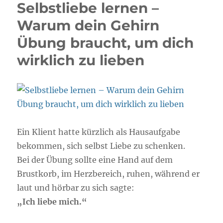
Selbstliebe lernen –
–
Achtsamkeit,
Warum dein Gehirn
Erdung
Übung braucht, um dich
&
innere
wirklich zu lieben
Balance
(55
Minuten
Praxis)
Ein Klient hatte kürzlich als Hausaufgabe
bekommen, sich selbst Liebe zu schenken.
Bei der Übung sollte eine Hand auf dem
Brustkorb, im Herzbereich, ruhen, während er
laut und hörbar zu sich sagte:
„Ich liebe mich.“