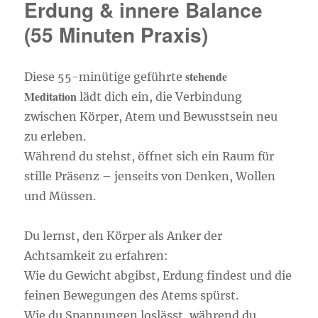
Erdung & innere Balance
eine
geführte
(55 Minuten Praxis)
Hypnose
/
Meditation
stehende
Diese 55-minütige geführte
Meditation
lädt dich ein, die Verbindung
zwischen Körper, Atem und Bewusstsein neu
zu erleben.
Während du stehst, öffnet sich ein Raum für
stille Präsenz – jenseits von Denken, Wollen
und Müssen.
Du lernst, den Körper als Anker der
Achtsamkeit zu erfahren:
Wie du Gewicht abgibst, Erdung findest und die
feinen Bewegungen des Atems spürst.
Wie du Spannungen loslässt, während du