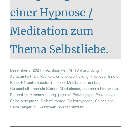
einer Hypnose /
Meditation zum
Thema Selbstliebe.
Veröffentlicht
Kategorien
Schlagwörter
Dezember 6, 2024
Achtsamkeit MTTC Ausbildung
am
Achtsamkeit
,
Dankbarkeit
,
emotionale Heilung
,
Hypnose
,
Innere
Ruhe
,
Körperbewusstsein
,
Liebe
,
Meditation
,
mentale
Gesundheit
,
mentale Stärke
,
Mindfulness
,
neuronale Netzwerke
,
Persönlichkeitsentwicklung
,
positive Psychologie
,
Psychologie
,
Selbstakzeptanz
,
Selbstfürsorge
,
Selbsthypnose
,
Selbstliebe
,
Selbstmitgefühl
,
Selbstwert
,
Wertschätzung