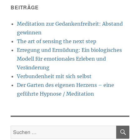
BEITRÄGE
Meditation zur Gedankenfreiheit: Abstand
gewinnen
The art of sensing the next step
Erregung und Ermüdung: Ein biologisches
Modell für emotionales Erleben und
Veränderung
Verbundenheit mit sich selbst
Der Garten des eigenen Herzens – eine
geführte Hypnose / Meditation
SU
Suche
nach: