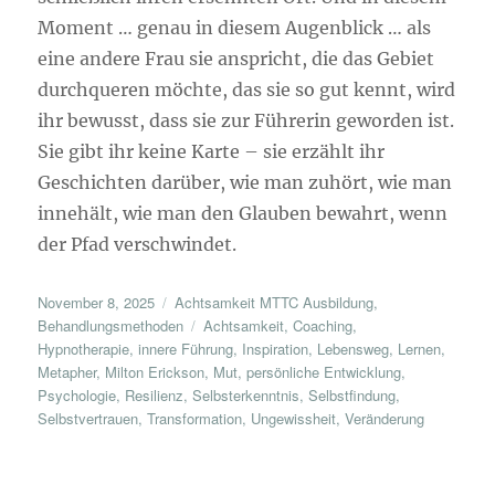
Moment … genau in diesem Augenblick … als
eine andere Frau sie anspricht, die das Gebiet
durchqueren möchte, das sie so gut kennt, wird
ihr bewusst, dass sie zur Führerin geworden ist.
Sie gibt ihr keine Karte – sie erzählt ihr
Geschichten darüber, wie man zuhört, wie man
innehält, wie man den Glauben bewahrt, wenn
der Pfad verschwindet.
Veröffentlicht
Kategorien
November 8, 2025
Achtsamkeit MTTC Ausbildung
,
am
Schlagwörter
Behandlungsmethoden
Achtsamkeit
,
Coaching
,
Hypnotherapie
,
innere Führung
,
Inspiration
,
Lebensweg
,
Lernen
,
Metapher
,
Milton Erickson
,
Mut
,
persönliche Entwicklung
,
Psychologie
,
Resilienz
,
Selbsterkenntnis
,
Selbstfindung
,
Selbstvertrauen
,
Transformation
,
Ungewissheit
,
Veränderung