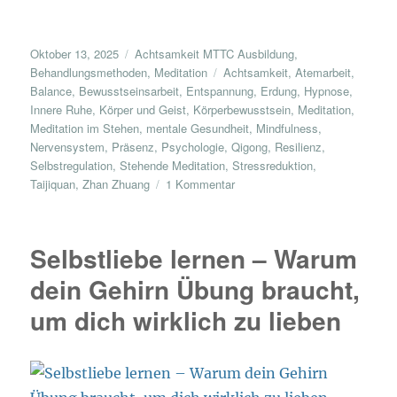
Veröffentlicht
Kategorien
Oktober 13, 2025
Achtsamkeit MTTC Ausbildung
,
am
Schlagwörter
Behandlungsmethoden
,
Meditation
Achtsamkeit
,
Atemarbeit
,
Balance
,
Bewusstseinsarbeit
,
Entspannung
,
Erdung
,
Hypnose
,
Innere Ruhe
,
Körper und Geist
,
Körperbewusstsein
,
Meditation
,
Meditation im Stehen
,
mentale Gesundheit
,
Mindfulness
,
Nervensystem
,
Präsenz
,
Psychologie
,
Qigong
,
Resilienz
,
Selbstregulation
,
Stehende Meditation
,
Stressreduktion
,
zu
Taijiquan
,
Zhan Zhuang
1 Kommentar
Geführte
Stehende
Meditation
Selbstliebe lernen – Warum
–
Achtsamkeit,
dein Gehirn Übung braucht,
Erdung
um dich wirklich zu lieben
&
innere
Balance
(55
Minuten