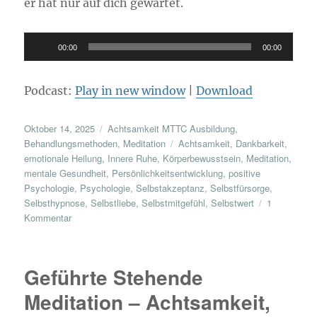
er hat nur auf dich gewartet.
Audio-
00:00
00:00
Player
Podcast:
Play in new window
|
Download
Veröffentlicht
Kategorien
Oktober 14, 2025
Achtsamkeit MTTC Ausbildung
,
am
Schlagwörter
Behandlungsmethoden
,
Meditation
Achtsamkeit
,
Dankbarkeit
,
emotionale Heilung
,
Innere Ruhe
,
Körperbewusstsein
,
Meditation
,
mentale Gesundheit
,
Persönlichkeitsentwicklung
,
positive
Psychologie
,
Psychologie
,
Selbstakzeptanz
,
Selbstfürsorge
,
Selbsthypnose
,
Selbstliebe
,
Selbstmitgefühl
,
Selbstwert
1
zu
Kommentar
Der
Garten
des
Geführte Stehende
eigenen
Herzens
Meditation – Achtsamkeit,
–