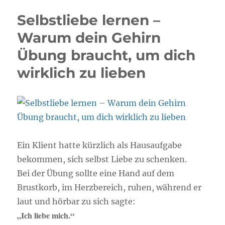
des
Selbstliebe lernen –
eigenen
Herzens
Warum dein Gehirn
–
Übung braucht, um dich
eine
geführte
wirklich zu lieben
Hypnose
/
Meditation
Ein Klient hatte kürzlich als Hausaufgabe
bekommen, sich selbst Liebe zu schenken.
Bei der Übung sollte eine Hand auf dem
Brustkorb, im Herzbereich, ruhen, während er
laut und hörbar zu sich sagte:
„Ich liebe mich.“