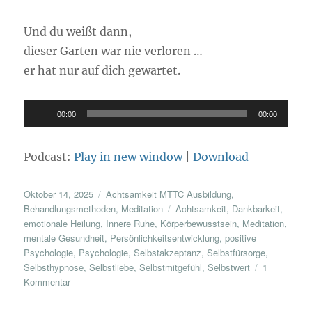
Und du weißt dann,
dieser Garten war nie verloren …
er hat nur auf dich gewartet.
Audio-
00:00
00:00
Player
Podcast:
Play in new window
|
Download
Veröffentlicht
Kategorien
Oktober 14, 2025
Achtsamkeit MTTC Ausbildung
,
am
Schlagwörter
Behandlungsmethoden
,
Meditation
Achtsamkeit
,
Dankbarkeit
,
emotionale Heilung
,
Innere Ruhe
,
Körperbewusstsein
,
Meditation
,
mentale Gesundheit
,
Persönlichkeitsentwicklung
,
positive
Psychologie
,
Psychologie
,
Selbstakzeptanz
,
Selbstfürsorge
,
Selbsthypnose
,
Selbstliebe
,
Selbstmitgefühl
,
Selbstwert
1
zu
Kommentar
Der
Garten