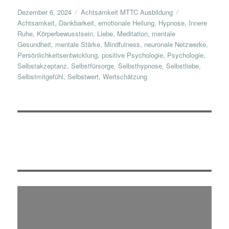
Veröffentlicht
Kategorien
Schlagwörter
Dezember 6, 2024
Achtsamkeit MTTC Ausbildung
am
Achtsamkeit
,
Dankbarkeit
,
emotionale Heilung
,
Hypnose
,
Innere
Ruhe
,
Körperbewusstsein
,
Liebe
,
Meditation
,
mentale
Gesundheit
,
mentale Stärke
,
Mindfulness
,
neuronale Netzwerke
,
Persönlichkeitsentwicklung
,
positive Psychologie
,
Psychologie
,
Selbstakzeptanz
,
Selbstfürsorge
,
Selbsthypnose
,
Selbstliebe
,
Selbstmitgefühl
,
Selbstwert
,
Wertschätzung