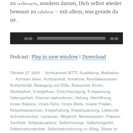
verbessern
zu
, sondern darum, Dich selbst wieder
erfahren
bewusst zu
– mit allem, was gerade da
ist.
Audio-
00:00
00:00
Player
Podcast:
Play in new window
|
Download
Veröffentlicht
Kategorien
Oktober 27, 2025
Achtsamkeit MTTC Ausbildung
,
Meditation
am
Schlagwörter
Achtsam leben
,
Achtsamkeit
,
Annahme
,
Atembewusstsein
,
Authentizität
,
Bewegung und Stille
,
Bewusstes Atmen
,
Dankbarkeit
,
Energiefluss
,
Entschleunigung
,
Entspannung
,
Geborgenheit
,
Grenzen wahrnehmen
,
Heilung
,
Herzöffnung
,
Innere Balance
,
Innere Ruhe
,
Innere Weite
,
Innerer Frieden
,
Körperbewusstsein
,
Körperhaltung
,
Körperspannung
,
Liebevolle
Aufmerksamkeit
,
Loslassen
,
Mitgefühl
,
Nervensystem
,
Präsenz
,
Sanftheit
,
Selbstakzeptanz
,
Selbstfürsorge
,
Selbstmitgefühl
,
Selbstverbundenheit
,
Selbstwahrnehmung im Alltag
,
Stress im