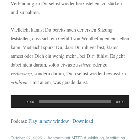
Verbindung zu Dir selbst wieder herzustellen, zu stärken
und zu nähren.
Vielleicht kannst Du bereits nach der ersten Sitzung
feststellen, dass sich ein Gefühl von Wohlbefinden einstellen
kann. Vielleicht spürst Du, dass Du ruhiger bist, klarer
atmest oder Dich ein wenig mehr „bei Dir“ fühlst. Es geht
dabei nicht darum, sofort etwas zu
leisten
oder zu
verbessern
, sondern darum, Dich selbst wieder bewusst zu
erfahren
– mit allem, was gerade da ist.
Audio-
00:00
00:00
Player
Podcast:
Play in new window
|
Download
Veröffentlicht
Kategorien
Oktober 27, 2025
Achtsamkeit MTTC Ausbildung
,
Meditation