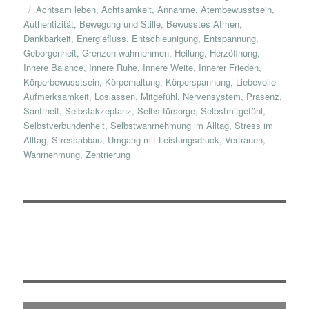
am
Schlagwörter
Achtsam leben
,
Achtsamkeit
,
Annahme
,
Atembewusstsein
,
Authentizität
,
Bewegung und Stille
,
Bewusstes Atmen
,
Dankbarkeit
,
Energiefluss
,
Entschleunigung
,
Entspannung
,
Geborgenheit
,
Grenzen wahrnehmen
,
Heilung
,
Herzöffnung
,
Innere Balance
,
Innere Ruhe
,
Innere Weite
,
Innerer Frieden
,
Körperbewusstsein
,
Körperhaltung
,
Körperspannung
,
Liebevolle
Aufmerksamkeit
,
Loslassen
,
Mitgefühl
,
Nervensystem
,
Präsenz
,
Sanftheit
,
Selbstakzeptanz
,
Selbstfürsorge
,
Selbstmitgefühl
,
Selbstverbundenheit
,
Selbstwahrnehmung im Alltag
,
Stress im
Alltag
,
Stressabbau
,
Umgang mit Leistungsdruck
,
Vertrauen
,
Wahrnehmung
,
Zentrierung