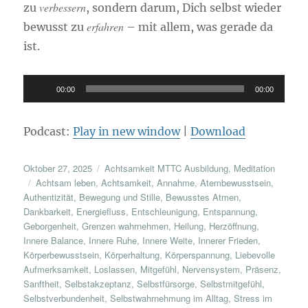
verbessern
zu
, sondern darum, Dich selbst wieder
erfahren
bewusst zu
– mit allem, was gerade da
ist.
Audio-
00:00
00:00
Player
Podcast:
Play in new window
|
Download
Veröffentlicht
Kategorien
Oktober 27, 2025
Achtsamkeit MTTC Ausbildung
,
Meditation
am
Schlagwörter
Achtsam leben
,
Achtsamkeit
,
Annahme
,
Atembewusstsein
,
Authentizität
,
Bewegung und Stille
,
Bewusstes Atmen
,
Dankbarkeit
,
Energiefluss
,
Entschleunigung
,
Entspannung
,
Geborgenheit
,
Grenzen wahrnehmen
,
Heilung
,
Herzöffnung
,
Innere Balance
,
Innere Ruhe
,
Innere Weite
,
Innerer Frieden
,
Körperbewusstsein
,
Körperhaltung
,
Körperspannung
,
Liebevolle
Aufmerksamkeit
,
Loslassen
,
Mitgefühl
,
Nervensystem
,
Präsenz
,
Sanftheit
,
Selbstakzeptanz
,
Selbstfürsorge
,
Selbstmitgefühl
,
Selbstverbundenheit
,
Selbstwahrnehmung im Alltag
,
Stress im