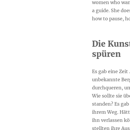
women who wants
a guide. She doe
how to pause, ho
Die Kunst
spüren
Es gab eine Zeit
unbekannte Berg
durchqueren, um
Wie sollte sie ü
standen? Es gab 
ihrem Weg. Hätte
ihn verlassen kö
stellten ihre Au