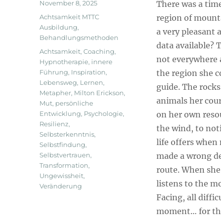
Veröffentlicht
November 8, 2025
There was a ti
am
Kategorien
Achtsamkeit MTTC
region of mounta
Ausbildung
,
a very pleasant 
Behandlungsmethoden
data available? 
Schlagwörter
Achtsamkeit
,
Coaching
,
not everywhere a
Hypnotherapie
,
innere
Führung
,
Inspiration
,
the region she c
Lebensweg
,
Lernen
,
guide. The rocks
Metapher
,
Milton Erickson
,
animals her coura
Mut
,
persönliche
Entwicklung
,
Psychologie
,
on her own resou
Resilienz
,
the wind, to noti
Selbsterkenntnis
,
life offers when
Selbstfindung
,
Selbstvertrauen
,
made a wrong dec
Transformation
,
route. When she 
Ungewissheit
,
listens to the mo
Veränderung
Facing, all diffi
moment… for th