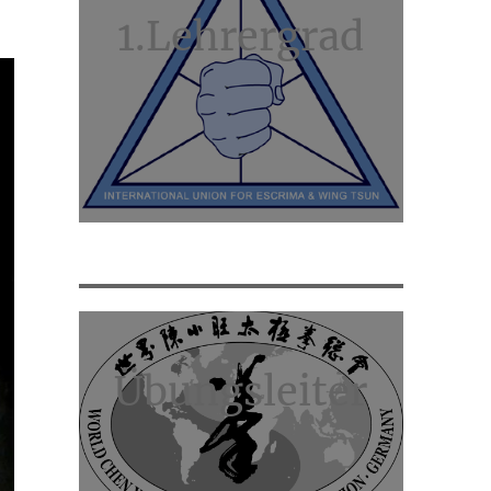
1.Lehrergrad
Übungsleiter