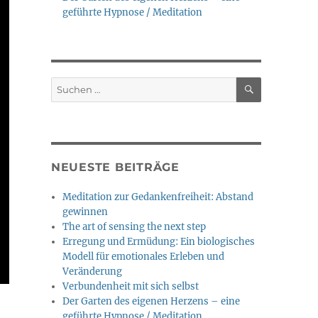
geführte Hypnose / Meditation
SUCHEN
Suche
nach:
NEUESTE BEITRÄGE
Meditation zur Gedankenfreiheit: Abstand
gewinnen
The art of sensing the next step
Erregung und Ermüdung: Ein biologisches
Modell für emotionales Erleben und
Veränderung
Verbundenheit mit sich selbst
Der Garten des eigenen Herzens – eine
geführte Hypnose / Meditation