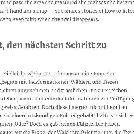
 to pass the area she mastered she realises she becam
sn’t hand her a map — she shares stories of how to liste
w to keep faith when the trail disappears.
, den nächsten Schritt zu
 … vielleicht wie heute … da musste eine Frau eine
region mit Felsformationen, Wäldern und Tieren
 einen angenehmen und tröstlichen Ort zu erreichen.
berleben, wenn ihr keinerlei Informationen zur Verfügun
gewiss Gefahren. Doch diese lauerten nicht überall auf
 sie einen ortskundigen Führer gehabt, hätte sie sich a
nnen. Oder? Doch es gab keinen Führer. Die Felsen
sdauer auf die Probe, der Wald ihre Orientierung, die Tier