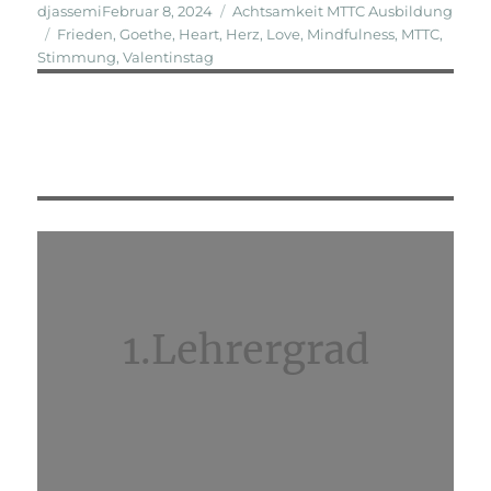
Veröffentlicht
Kategorien
djassemi
Februar 8, 2024
Achtsamkeit MTTC Ausbildung
Schlagwörter
am
Frieden
,
Goethe
,
Heart
,
Herz
,
Love
,
Mindfulness
,
MTTC
,
Stimmung
,
Valentinstag
1.Lehrergrad