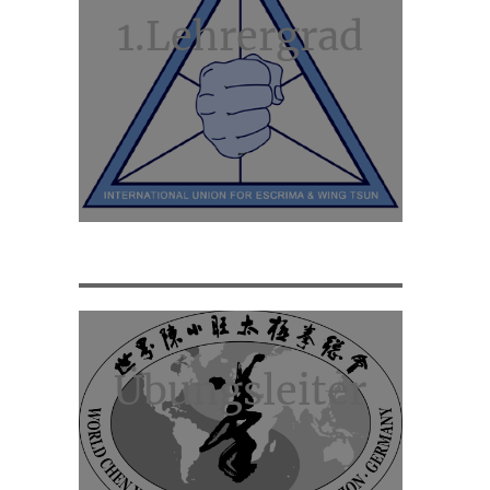
1.Lehrergrad
Übungsleiter