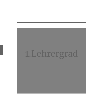
e
SUCHEN
1.Lehrergrad