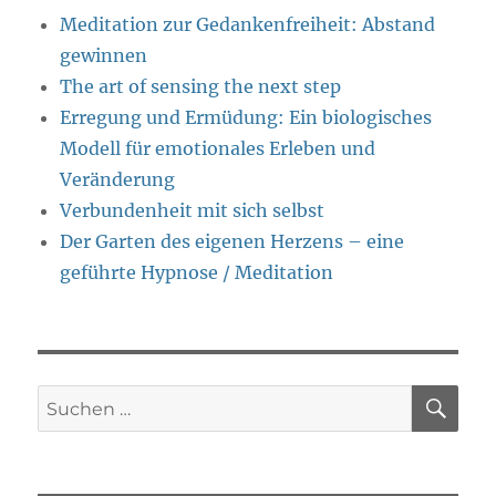
Meditation zur Gedankenfreiheit: Abstand
gewinnen
The art of sensing the next step
Erregung und Ermüdung: Ein biologisches
Modell für emotionales Erleben und
Veränderung
Verbundenheit mit sich selbst
Der Garten des eigenen Herzens – eine
geführte Hypnose / Meditation
SU
Suche
nach: