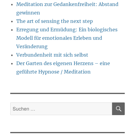
Meditation zur Gedankenfreiheit: Abstand
gewinnen
The art of sensing the next step
Erregung und Ermüdung: Ein biologisches
Modell für emotionales Erleben und
Veränderung
Verbundenheit mit sich selbst
Der Garten des eigenen Herzens – eine
geführte Hypnose / Meditation
SU
Suche
nach: