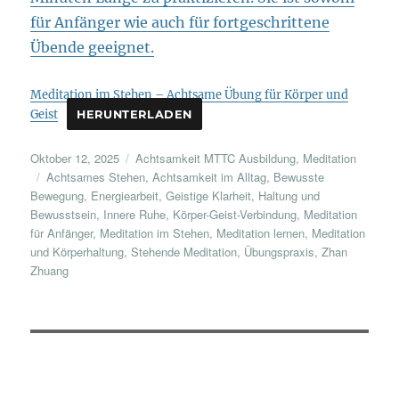
für Anfänger wie auch für fortgeschrittene
Übende geeignet.
Meditation im Stehen – Achtsame Übung für Körper und
Geist
HERUNTERLADEN
Veröffentlicht
Kategorien
Oktober 12, 2025
Achtsamkeit MTTC Ausbildung
,
Meditation
am
Schlagwörter
Achtsames Stehen
,
Achtsamkeit im Alltag
,
Bewusste
Bewegung
,
Energiearbeit
,
Geistige Klarheit
,
Haltung und
Bewusstsein
,
Innere Ruhe
,
Körper-Geist-Verbindung
,
Meditation
für Anfänger
,
Meditation im Stehen
,
Meditation lernen
,
Meditation
und Körperhaltung
,
Stehende Meditation
,
Übungspraxis
,
Zhan
Zhuang