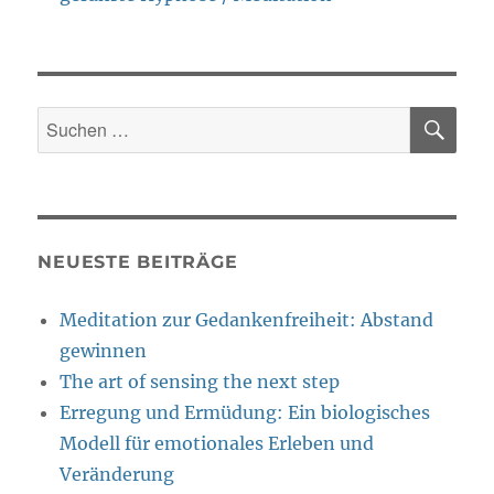
SU
Suche
nach:
NEUESTE BEITRÄGE
Meditation zur Gedankenfreiheit: Abstand
gewinnen
The art of sensing the next step
Erregung und Ermüdung: Ein biologisches
Modell für emotionales Erleben und
Veränderung