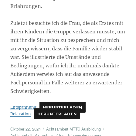
Erfahrungen.
Zuletzt besuchte ich die Frau, die als Erstes mit
ihren Kindern die Gruppe verlassen musste, um
mit ihr die Situation zu besprechen und mich
zu vergewissern, dass die Familie wieder stabil
war. Sie illustrierte die Umstände und
Bedingungen, wofür ich ihr nochmals dankte.
Außerdem verwies ich auf das anwesende
Fachpersonal im Falle weiterer zu erwartender
Schwierigkeiten.
Entspannung
HERUNTERLADEN
Relaxation
HERUNTERLADEN
Veröffentlicht
Kategorien
Schlagwörter
Oktober 22, 2024
Achtsamkeit MTTC Ausbildung
am
Achtsamkeit
,
Akzeptanz
,
Atem
,
Eigenwahrnehmung
,