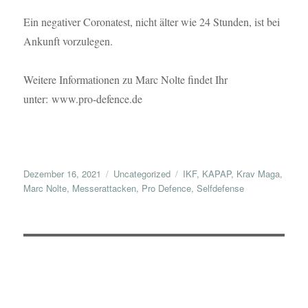
Ein negativer Coronatest, nicht älter wie 24 Stunden, ist bei
Ankunft vorzulegen.
Weitere Informationen zu Marc Nolte findet Ihr
unter: www.pro-defence.de
Veröffentlicht
Kategorien
Schlagwörter
Dezember 16, 2021
Uncategorized
IKF
,
KAPAP
,
Krav Maga
,
am
Marc Nolte
,
Messerattacken
,
Pro Defence
,
Selfdefense